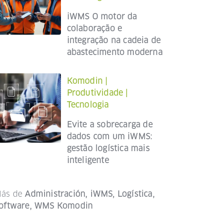
iWMS O motor da
colaboração e
integração na cadeia de
abastecimento moderna
Komodin
|
Produtividade
|
Tecnologia
Evite a sobrecarga de
dados com um iWMS:
gestão logística mais
inteligente
ás de
Administración
,
iWMS
,
Logística
,
oftware
,
WMS Komodin