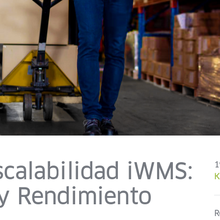
scalabilidad iWMS:
1
K
 y Rendimiento
R