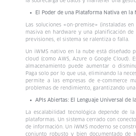
la sobrecarga de datos y mantener una
gesti
El Poder de una Plataforma Nativa en la
Las soluciones «on-premise» (instaladas en s
masiva en hardware y una planificación de 
previsiones, el sistema se ralentiza o falla.
Un iWMS nativo en la nube está diseñado par
cloud (como AWS, Azure o Google Cloud). Es
almacenamiento puede aumentar o disminu
Paga solo por lo que usa, eliminando la nece
permite a las empresas de e-commerce ma
problemas de rendimiento, garantizando una 
APIs Abiertas: El Lenguaje Universal de l
La escalabilidad tecnológica depende de l
plataformas. Un sistema cerrado con conecto
de información. Un iWMS moderno se constru
conjunto robusto y bien documentado de In