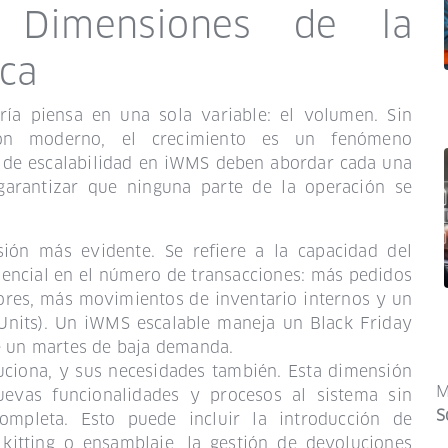
s Dimensiones de la
ica
ría piensa en una sola variable: el volumen. Sin
ión moderno, el crecimiento es un fenómeno
s de escalabilidad en iWMS deben abordar cada una
garantizar que ninguna parte de la operación se
ión más evidente. Se refiere a la capacidad del
encial en el número de transacciones: más pedidos
ores, más movimientos de inventario internos y un
nits). Un iWMS escalable maneja un Black Friday
e un martes de baja demanda.
uciona, y sus necesidades también. Esta dimensión
M
uevas funcionalidades y procesos al sistema sin
S
mpleta. Esto puede incluir la introducción de
kitting o ensamblaje, la gestión de devoluciones