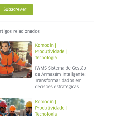
Subscrever
rtigos relacionados
Komodin
|
Produtividade
|
Tecnologia
iWMS Sistema de Gestão
de Armazém Inteligente:
Transformar dados em
decisões estratégicas
Komodin
|
Produtividade
|
Tecnologia