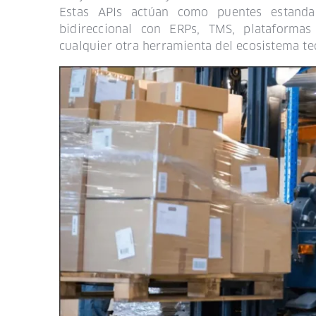
Estas APIs actúan como puentes estanda
bidireccional con ERPs, TMS, plataforma
cualquier otra herramienta del ecosistema te