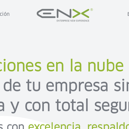
ción
ciones en la nube
 de tu empresa sin
a y con total segu
s con
excelencia, respald